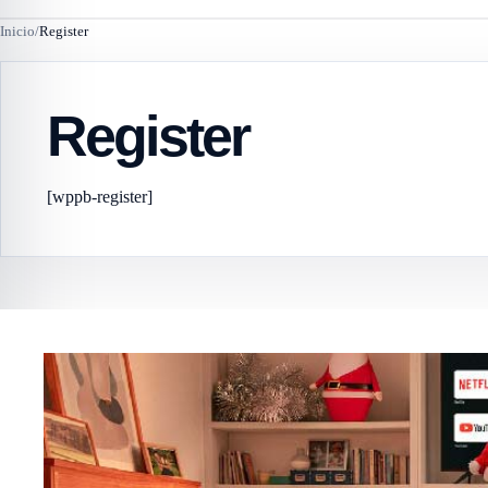
Inicio
/
Register
Register
[wppb-register]
Seccione
Actualidad