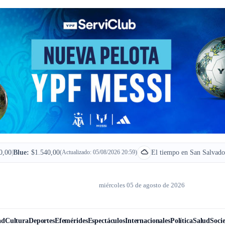
0,00
|
Blue:
$1.540,00
(Actualizado: 05/08/2026 20:59)
El tiempo en San Salvado
miércoles 05 de agosto de 2026
ad
Cultura
Deportes
Efemérides
Espectáculos
Internacionales
Política
Salud
Soci