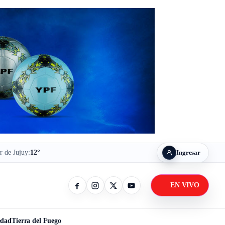
r de Jujuy:
12°
Ingresar
EN VIVO
Facebook
Instagram
X / Twitter
YouTube
edad
Tierra del Fuego