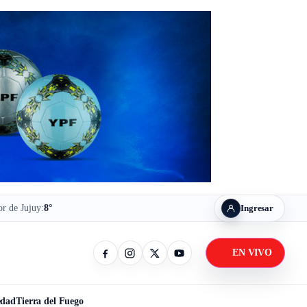
r de Jujuy:
8°
Ingresar
EN VIVO
Facebook
Instagram
X / Twitter
YouTube
edad
Tierra del Fuego