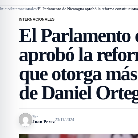
Inicio
/
Internacionales
/
El Parlamento de Nicaragua aprobó la reforma constituciona
INTERNACIONALES
El Parlamento 
aprobó la refor
que otorga más
de Daniel Orte
Por
23/11/2024
Juan Perez