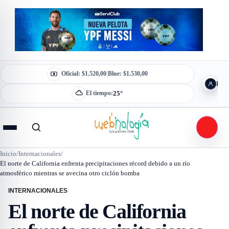
Saltar al contenido
Oficial:
$1.520,00
|
Blue:
$1.530,00
Ingr
25°
El tiempo:
Abrir menú
Inicio
/
Internacionales
/
El norte de California enfrenta precipitaciones récord debido a un río
atmosférico mientras se avecina otro ciclón bomba
INTERNACIONALES
El norte de California