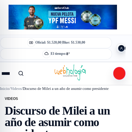
Saltar al contenido
Oficial:
$1.520,00
|
Blue:
$1.530,00
Ingr
8°
El tiempo:
Abrir menú
Inicio
/
Videos
/
Discurso de Milei a un año de asumir como presidente
VIDEOS
Discurso de Milei a un
año de asumir como